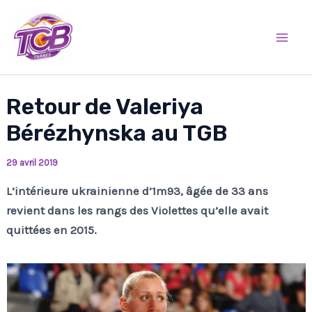
Aller
Mai
au
Men
contenu
Retour de Valeriya
Bérézhynska au TGB
29 avril 2019
L’intérieure ukrainienne d’1m93, âgée de 33 ans
revient dans les rangs des Violettes qu’elle avait
quittées en 2015.