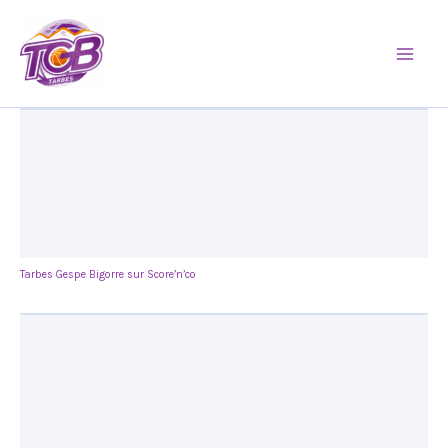
Aller
Mai
au
Men
contenu
Tarbes Gespe Bigorre sur Score’n’co