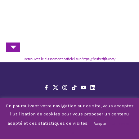
Retrouvez le classement officiel sur
https://basketlfb.com/
En poursuivant votre navigation sur ce site, vous acceptez
l’utilisation de cookies pour vous proposer un contenu
© 2026 Tarbes Gespe Bigorre
adapté et des statistiques de visites.
En savoir
Accepter
plus