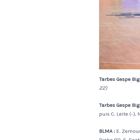
Tarbes Gespe Big
22)
Tarbes Gespe Bigo
puis C. Leite (-),
BLMA :
E. Zemoura 
Djoko (0), S. Caet