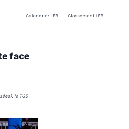
Calendrier LFB
Classement LFB
te face
sées), le TGB