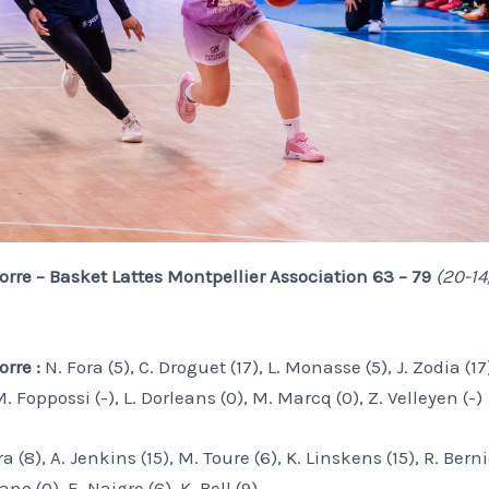
orre – Basket Lattes Montpellier Association 63 – 79
(20-14,
rre :
N. Fora (5), C. Droguet (17), L. Monasse (5), J. Zodia (1
 M. Foppossi (-), L. Dorleans (0), M. Marcq (0), Z. Velleyen (-)
(8), A. Jenkins (15), M. Toure (6), K. Linskens (15), R. Berni
ano (0), E. Naigre (6), K. Bell (9)