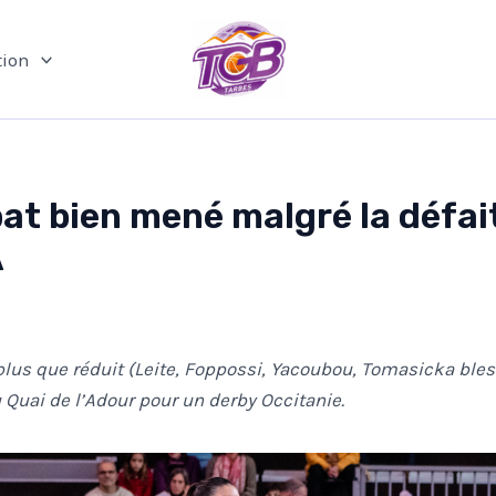
ion
t bien mené malgré la défai
A
plus que réduit (Leite, Foppossi, Yacoubou, Tomasicka bles
 Quai de l’Adour pour un derby Occitanie.