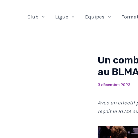
Aller
au
Club
Ligue
Equipes
Format
contenu
Un comba
au BLM
3 décembre 2023
Avec un effectif 
reçoit le BLMA au