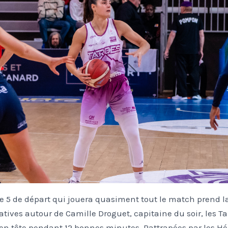
 le 5 de départ qui jouera quasiment tout le match prend l
tives autour de Camille Droguet, capitaine du soir, les Ta
 en tête pendant 12 bonnes minutes. Rattrapées par les Hér