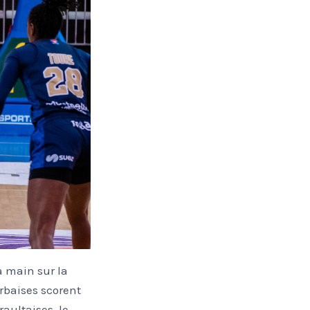
a main sur la
rbaises scorent
aultaises, le