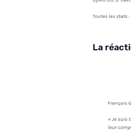
Toutes les stats :
La réact
François 
« Je suis t
leur compo