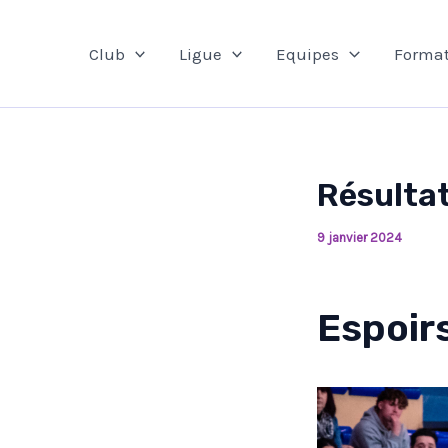
Aller
au
Club
Ligue
Equipes
Format
contenu
Résultat
9 janvier 2024
Espoir