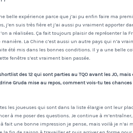
ne belle expérience parce que j’ai pu enfin faire ma premi
s, j’en suis très fière et j’ai aussi pu vraiment apporter da
n a réalisées. Ça fait toujours plaisir de représenter la F
e manière. La Chine c’est aussi un autre pays qui n’a vraim
uite été mis dans les bonnes conditions. Il y a une belle c
ette fenêtre s’est vraiment bien passée.
shortlist des 12 qui sont parties au TQO avant les JO, mais
ine Gruda mise au repos, comment vois-tu tes chances d
es les joueuses qui sont dans la liste élargie ont leur pla
er à me poser des questions. Je continue à m’entraîner,
déjà fait une bonne impression je pense, mais voilà je n’ai 
re la fin de saison à travailler et puis arriver en forme pou