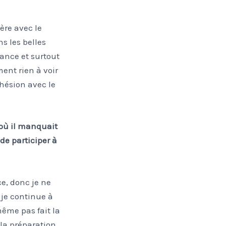
ère avec le
ns les belles
rance et surtout
ent rien à voir
ohésion avec le
 où il manquait
e participer à
ce, donc je ne
 je continue à
même pas fait la
r la préparation