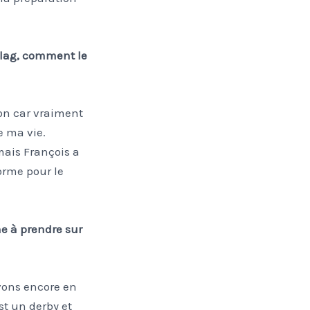
t lag, comment le
ion car vraiment
e ma vie.
mais François a
forme pour le
e à prendre sur
vons encore en
st un derby et