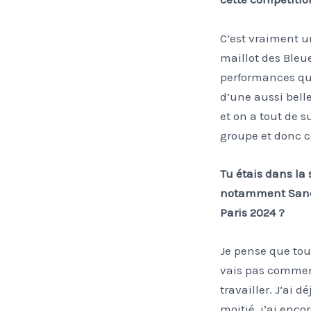
C’est vraiment u
maillot des Bleue
performances qu’o
d’une aussi bell
et on a tout de s
groupe et donc c
Tu étais dans la 
notamment Sandr
Paris 2024 ?
Je pense que tout
vais pas commenc
travailler. J’ai 
moitié, j’ai enco