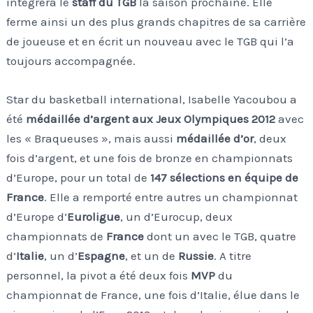
intégrera le
staff du TGB
la saison prochaine. Elle
ferme ainsi un des plus grands chapitres de sa carrière
de joueuse et en écrit un nouveau avec le TGB qui l’a
toujours accompagnée.
Star du basketball international, Isabelle Yacoubou a
été
médaillée d’argent aux Jeux Olympiques 2012
avec
les « Braqueuses », mais aussi
médaillée d’or
, deux
fois d’argent, et une fois de bronze en championnats
d’Europe, pour un total de
147 sélections en équipe de
France
. Elle a remporté entre autres un championnat
d’Europe d’
Euroligue
, un d’Eurocup, deux
championnats de
France
dont un avec le TGB, quatre
d’
Italie
, un d’
Espagne
, et un de
Russie
. A titre
personnel, la pivot a été deux fois
MVP
du
championnat de France, une fois d’Italie, élue dans le