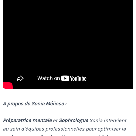
A propos de Sonia Mélisse
:
Préparatrice mentale
et
Sophrologue
Sonia intervient
au sein d’équipes professionnelles pour optimiser la