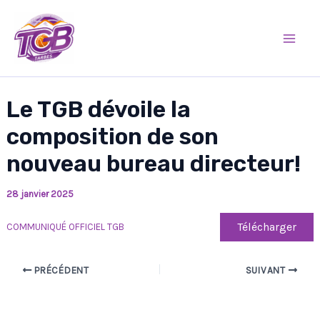
Aller
Mai
au
Men
contenu
Le TGB dévoile la
composition de son
nouveau bureau directeur!
28 janvier 2025
Télécharger
COMMUNIQUÉ OFFICIEL TGB
PRÉCÉDENT
SUIVANT