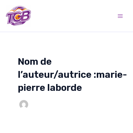
Aller
Mai
au
Men
contenu
Nom de
l’auteur/autrice :marie-
pierre laborde