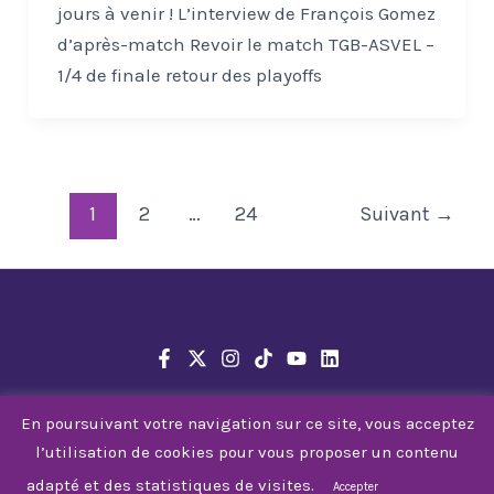
jours à venir ! L’interview de François Gomez
d’après-match Revoir le match TGB-ASVEL –
1/4 de finale retour des playoffs
1
2
…
24
Suivant
→
En poursuivant votre navigation sur ce site, vous acceptez
l’utilisation de cookies pour vous proposer un contenu
© 2026 Tarbes Gespe Bigorre
adapté et des statistiques de visites.
En savoir
Accepter